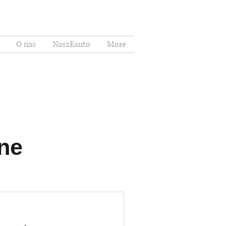
O nas
NaszEauto
More
Zaloguj się
ne