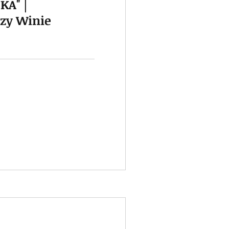
KA" |
zy Winie