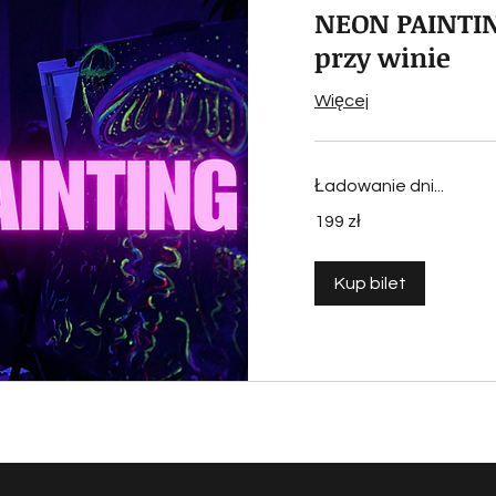
NEON PAINTIN
przy winie
Więcej
Ładowanie dni...
199
199 zł
złotych
polskich
Kup bilet