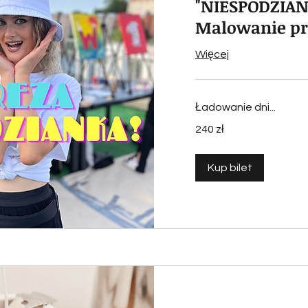
"NIESPODZIAN
Malowanie pr
Więcej
Ładowanie dni...
240
240 zł
złotych
polskich
Kup bilet