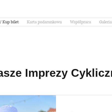
/ Kup bilet
Karta podarunkowa
Współpraca
Galeria
asze Imprezy Cyklicz