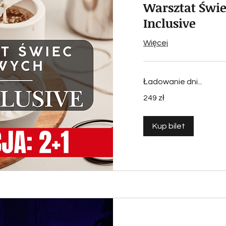
Warsztat Świe
Inclusive
Więcej
Ładowanie dni...
249
249 zł
złotych
polskich
Kup bilet