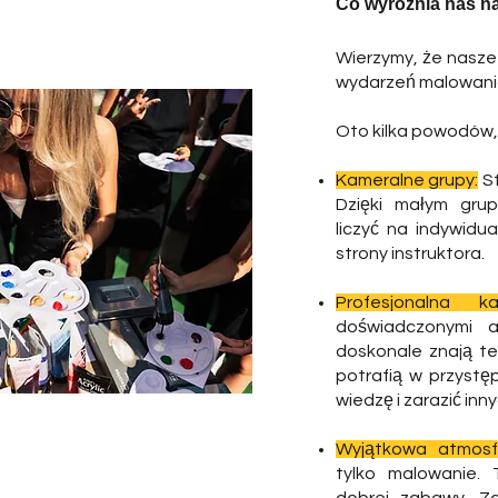
Co wyróżnia nas na
Wierzymy, że nasze
wydarzeń malowania 
Oto kilka powodów, 
Kameralne grupy:
St
Dzięki małym gru
liczyć na indywidu
strony instruktora.
Profesjonalna ka
doświadczonymi ar
doskonale znają tec
potrafią w przyst
wiedzę i zarazić inn
Wyjątkowa atmosf
tylko malowanie. 