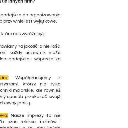
 tle innych firm?
 podejście do organizowania
przy winie jest wyjątkowe.
które nas wyróżniają:
awiamy na jakość, a nie ilość.
pom każdy uczestnik może
alne podejście i wsparcie ze
dra:
Współpracujemy z
tystami, którzy nie tylko
hniki malarskie, ale również
ępny sposób przekazać swoją
ych swoją pasją.
era:
Nasze imprezy to nie
To czas relaksu, rozmów i