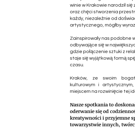
winie w Krakowie narodził się z
oraz chęci stworzenia przestr
każdy, niezależnie od doświ
artystycznego, mógłby wyrazi
Zainspirowały nas podobne 
odbywające się w największy
gdzie połączenie sztuki z re
staje się wyjątkową formą s
czasu.
Kraków, ze swoim bogat
kulturowym i artystycznym,
miejscem na rozwinięcie tej id
Nasze spotkania to doskona
oderwanie się od codziennoś
kreatywności i przyjemne s
towarzystwie innych, twórc