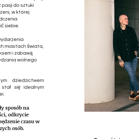
 pasji do sztuki
zeni, w której
adczenia
ć siebie.
wydarzenia
ch miastach świata,
laksem i zabawą
pędzania wolnego
ym dziedzictwem
 stał się idealnym
ei.
ły sposób na
ci, odkrycie
pędzenie czasu w
zych osób.