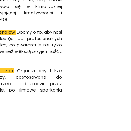
adbaliśmy o to, aby każde
wało się w klimatycznej
zyjającej kreatywności i
rze.
riałów:
Dbamy o to, aby nasi
dostęp do profesjonalnych
ich, co gwarantuje nie tylko
również większą przyjemność z
arzeń:
Organizujemy także
ezy, dostosowane do
trzeb – od urodzin, przez
kie, po firmowe spotkania