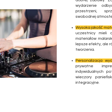
dobrej zabawy. Z
wydarzenie odby
przestrzeni, spr
swobodnej atmosfe
Wysoka jakość mate
uczestnicy mieli 
materiałów malarsk
lepsze efekty, ale 
tworzenia.
Personalizacja wyd
prywatne impr
indywidualnych po
wieczory panieńs
integracyjne.