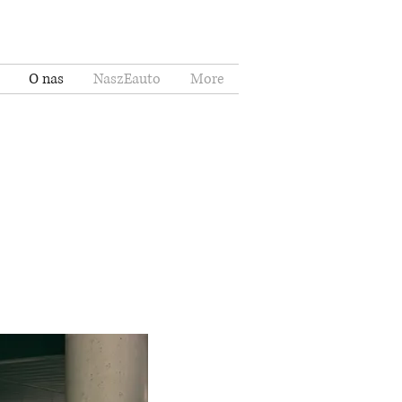
O nas
NaszEauto
More
Zaloguj się