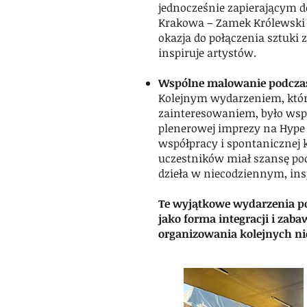
jednocześnie zapierającym 
Krakowa – Zamek Królewski 
okazja do połączenia sztuki 
inspiruje artystów.
Wspólne malowanie podczas
Kolejnym wydarzeniem, któr
zainteresowaniem, było ws
plenerowej imprezy na Hype 
współpracy i spontanicznej 
uczestników miał szansę poc
dzieła w niecodziennym, ins
Te wyjątkowe wydarzenia po
jako forma integracji i zaba
organizowania kolejnych n