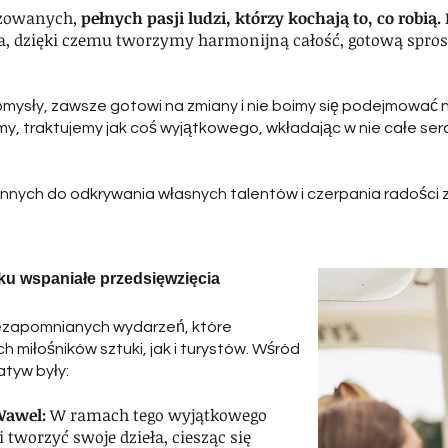
ażowanych,
pełnych pasji ludzi, którzy kochają to, co robią.
ia, dzięki czemu tworzymy harmonijną całość, gotową spr
mysły, zawsze gotowi na zmiany i nie boimy się podejmować
my, traktujemy jak coś wyjątkowego, wkładając w nie całe ser
 innych do odkrywania własnych talentów i czerpania radości 
ku wspaniałe przedsięwzięcia
iezapomnianych wydarzeń, które
h miłośników sztuki, jak i turystów. Wśród
atyw były:
Wawel:
W ramach tego wyjątkowego
tworzyć swoje dzieła, ciesząc się