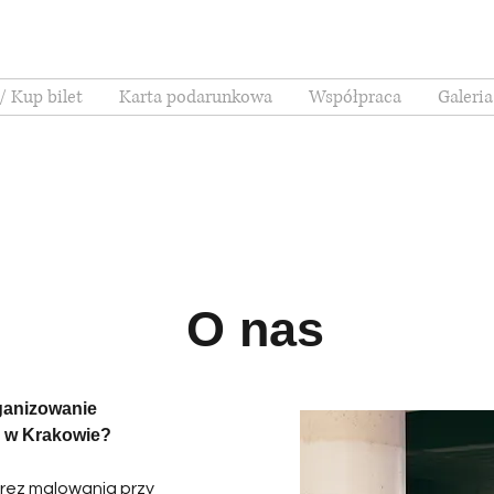
/ Kup bilet
Karta podarunkowa
Współpraca
Galeria
O nas
ganizowanie
e w Krakowie?
rez malowania przy