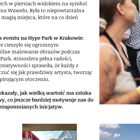
dech w piersiach widokiem na symbol
na Wawelu. Była to niepowtarzalna
z magią miejsca, które na co dzień
 eventu na Hype Park w Krakowie:
e cieszyło się ogromnym
pólne malowanie obrazów podczas
Park. Atmosfera pełna radości,
kreatywności sprawiła, że każdy z
zuć się jak prawdziwy artysta, tworząc
pirującym otoczeniu.
kazały, jak wielką wartość ma sztuka
wy, co jeszcze bardziej motywuje nas do
iezapomnianych inicjatyw.