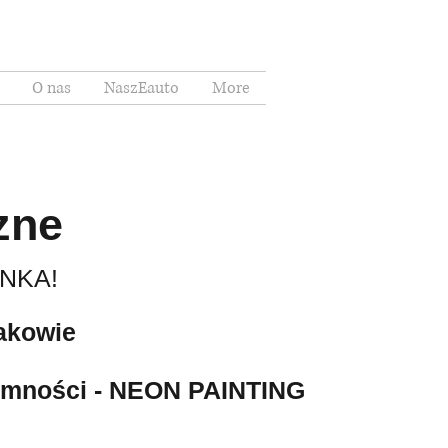
O nas
NaszEauto
More
Zaloguj się
czne
ANKA!
akowie
iemności - NEON PAINTING