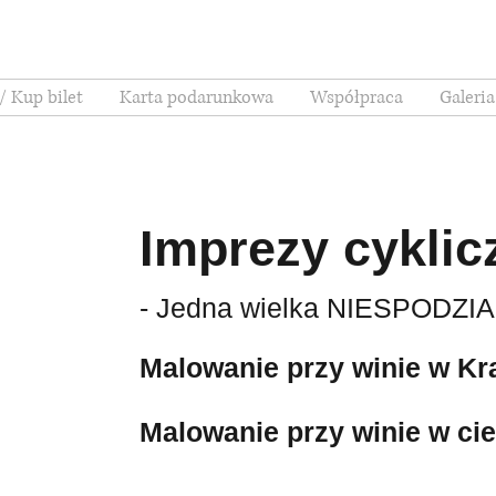
/ Kup bilet
Karta podarunkowa
Współpraca
Galeria
Imprezy cykli
- Jedna wielka NIESPODZI
Malowanie przy winie w Kr
Malowanie przy winie w c