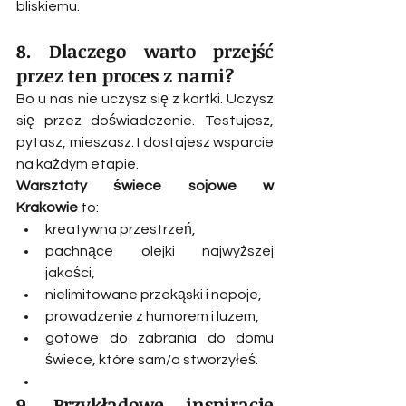
bliskiemu.
8. Dlaczego warto przejść 
przez ten proces z nami?
Bo u nas nie uczysz się z kartki. Uczysz 
się przez doświadczenie. Testujesz, 
pytasz, mieszasz. I dostajesz wsparcie 
na każdym etapie.
Warsztaty świece sojowe w 
Krakowie
 to:
kreatywna przestrzeń,
pachnące olejki najwyższej 
jakości,
nielimitowane przekąski i napoje,
prowadzenie z humorem i luzem,
gotowe do zabrania do domu 
świece, które sam/a stworzyłeś.
9. Przykładowe inspiracje 