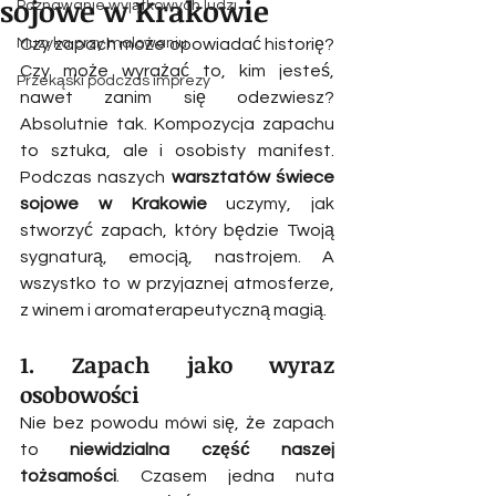
sojowe w Krakowie
Poznawanie wyjątkowych ludzi
Muzyka przy malowaniu
Czy zapach może opowiadać historię? 
Czy może wyrażać to, kim jesteś, 
Przekąski podczas imprezy
nawet zanim się odezwiesz? 
Absolutnie tak. Kompozycja zapachu 
to sztuka, ale i osobisty manifest. 
Podczas naszych 
warsztatów świece 
sojowe w Krakowie
 uczymy, jak 
stworzyć zapach, który będzie Twoją 
sygnaturą, emocją, nastrojem. A 
wszystko to w przyjaznej atmosferze, 
z winem i aromaterapeutyczną magią.
1. Zapach jako wyraz 
osobowości
Nie bez powodu mówi się, że zapach 
to 
niewidzialna część naszej 
tożsamości
. Czasem jedna nuta 