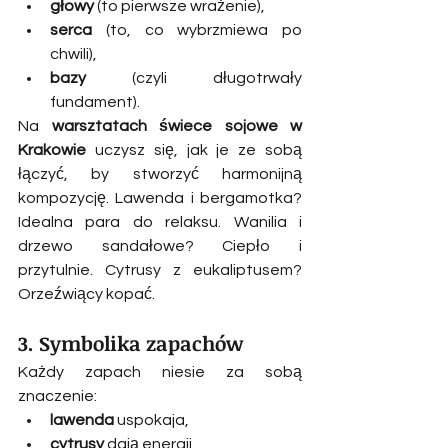
głowy
 (to pierwsze wrażenie),
serca
 (to, co wybrzmiewa po 
chwili),
bazy
 (czyli długotrwały 
fundament).
Na 
warsztatach świece sojowe w 
Krakowie
 uczysz się, jak je ze sobą 
łączyć, by stworzyć harmonijną 
kompozycję. Lawenda i bergamotka? 
Idealna para do relaksu. Wanilia i 
drzewo sandałowe? Ciepło i 
przytulnie. Cytrusy z eukaliptusem? 
Orzeźwiący kopać.
3. Symbolika zapachów
Każdy zapach niesie za sobą 
znaczenie:
lawenda
 uspokaja,
cytrusy
 dają energii,