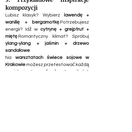
kompozycji
Lubisz klasyk? Wybierz 
lawendę + 
wanilię + bergamotkę
.Potrzebujesz 
energii? Idź w 
cytrynę + grejpfrut + 
miętę
.Romantyczny klimat? Spróbuj 
ylang-ylang + jaśmin + drzewo 
sandałowe
.
Na 
warsztatach świece sojowe w 
Krakowie
 możesz przetestować każdą 
z nich i stworzyć własną, unikalną 
wersję. Nie musisz znać się na 
zapachach – my Cię przeprowadzimy 
przez proces.
10. Gotowy/a stworzyć swój 
zapach?
Jeśli czujesz, że jesteś gotowa odkryć 
zapach, który Cię opisuje, pachnie 