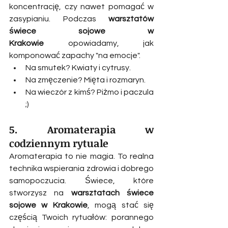
koncentrację, czy nawet pomagać w 
zasypianiu. Podczas 
warsztatów 
świece sojowe w 
Krakowie
 opowiadamy, jak 
komponować zapachy "na emocje".
Na smutek? Kwiaty i cytrusy.
Na zmęczenie? Mięta i rozmaryn.
Na wieczór z kimś? Piżmo i paczula 
;)
5. Aromaterapia w 
codziennym rytuale
Aromaterapia to nie magia. To realna 
technika wspierania zdrowia i dobrego 
samopoczucia. Świece, które 
stworzysz na 
warsztatach świece 
sojowe w Krakowie
, mogą stać się 
częścią Twoich rytuałów: porannego 