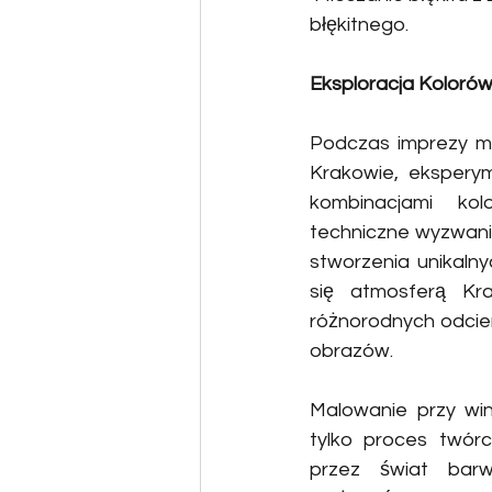
błękitnego.
Eksploracja Koloró
Podczas imprezy ma
Krakowie, eksperym
kombinacjami kol
techniczne wyzwanie
stworzenia unikalnych
się atmosferą Kra
różnorodnych odcie
obrazów. 
Malowanie przy win
tylko proces twórc
przez świat barw,