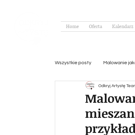
Home
Oferta
Kalendarz 
Wszystkie posty
Malowanie jak
Odkryj Artystę Te
Techniki malarstwa akwarelam
Malowan
mieszani
Poznawanie wyjątkowych ludzi
przykła