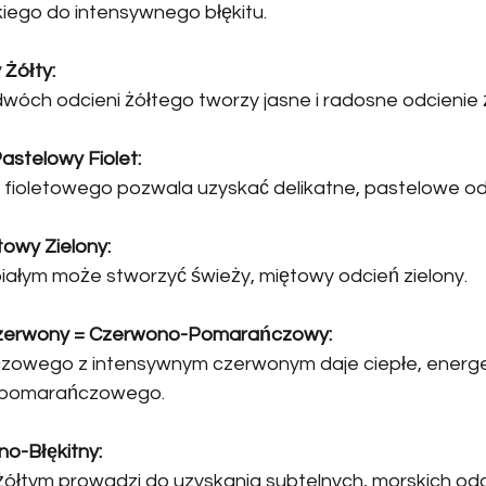
kiego do intensywnego błękitu.
 Żółty:
wóch odcieni żółtego tworzy jasne i radosne odcienie ż
Pastelowy Fiolet:
 fioletowego pozwala uzyskać delikatne, pastelowe odci
towy Zielony:
 białym może stworzyć świeży, miętowy odcień zielony.
zerwony = Czerwono-Pomarańczowy:
zowego z intensywnym czerwonym daje ciepłe, energ
-pomarańczowego.
ono-Błękitny:
 żółtym prowadzi do uzyskania subtelnych, morskich odc