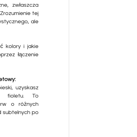
ne, zwłaszcza 
rozumienie tej 
stycznego, ale 
 kolory i jakie 
rzez łączenie 
letowy:
eski, uzyskasz 
fioletu. To 
rw o różnych 
 subtelnych po 