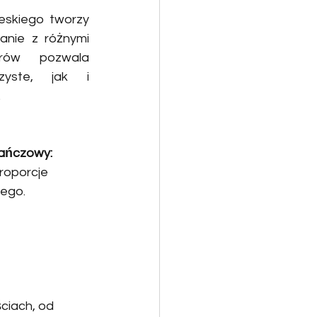
eskiego tworzy 
anie z różnymi 
rów pozwala 
yste, jak i 
.
rańczowy:
roporcje 
wego.
ciach, od 