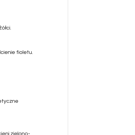
ółci.
enie fioletu.
etyczne 
ieni zielono-