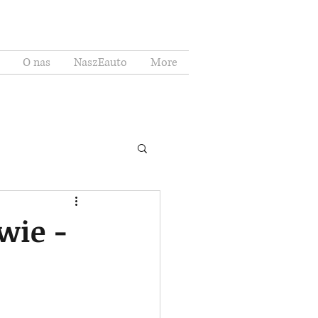
O nas
NaszEauto
More
Zaloguj się
wie -