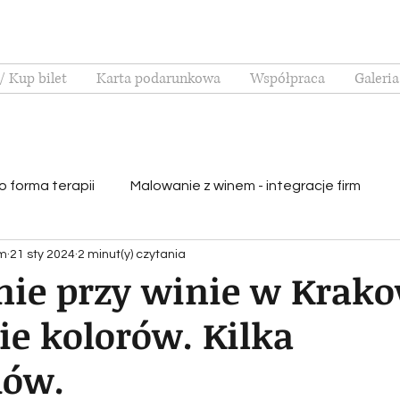
/ Kup bilet
Karta podarunkowa
Współpraca
Galeria
o forma terapii
Malowanie z winem - integracje firm
am
21 sty 2024
2 minut(y) czytania
i
Mieszanie kolorów
Malujemy przy.. winie!
ie przy winie w Krako
e kolorów. Kilka
Muzyka przy malowaniu
Przekąski podczas imprezy
dów.