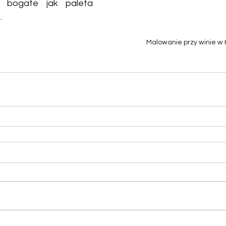
 bogate jak paleta 
.
Malowanie przy winie w 