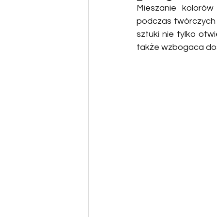
Mieszanie kolorów
podczas twórczych s
sztuki nie tylko ot
także wzbogaca doś