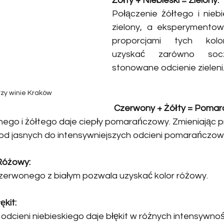
Żółty + Niebieski = Zielony:
Połączenie żółtego i niebi
zielony, a eksperymentow
proporcjami tych kolo
uzyskać zarówno socz
stonowane odcienie zieleni
zy winie Kraków
Czerwony + Żółty = Poma
go i żółtego daje ciepły pomarańczowy. Zmieniając p
 od jasnych do intensywniejszych odcieni pomarańczo
Różowy:
czerwonego z białym pozwala uzyskać kolor różowy.
ękit:
odcieni niebieskiego daje błękit w różnych intensywnoś