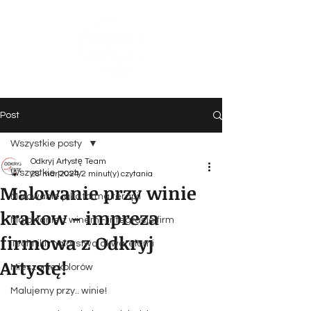
Post
Wszystkie posty
Odkryj Artystę Team
Wszystkie posty
28 mar 2024
2 minut(y) czytania
Malowanie przy winie
Malowanie jako forma terapii
krakow - impreza
Malowanie z winem - integracje firm
firmowa z Odkryj
Techniki malarstwa akwarelami
Artystę!
Mieszanie kolorów
Malujemy przy.. winie!