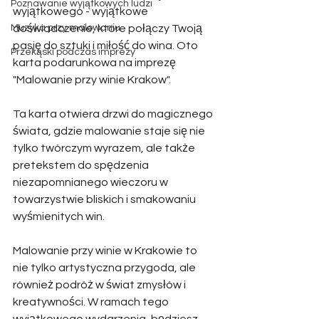
Poznawanie wyjątkowych ludzi
wyjątkowego - wyjątkowe 
Muzyka przy malowaniu
doświadczenie, które połączy Twoją 
pasję do sztuki i miłość do wina. Oto 
Przekąski podczas imprezy
karta podarunkowa na imprezę 
"Malowanie przy winie Krakow".
Ta karta otwiera drzwi do magicznego 
świata, gdzie malowanie staje się nie 
tylko twórczym wyrazem, ale także 
pretekstem do spędzenia 
niezapomnianego wieczoru w 
towarzystwie bliskich i smakowaniu 
wyśmienitych win. 
Malowanie przy winie w Krakowie to 
nie tylko artystyczna przygoda, ale 
również podróż w świat zmysłów i 
kreatywności. W ramach tego 