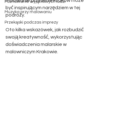
malowanie przy winie Krakow może 
Poznawanie wyjątkowych ludzi
być inspirującym narzędziem w tej 
Muzyka przy malowaniu
podróży. 
Przekąski podczas imprezy
Oto kilka wskazówek, jak rozbudzić 
swoją kreatywność, wykorzystując 
doświadczenia malarskie w 
malowniczym Krakowie. 