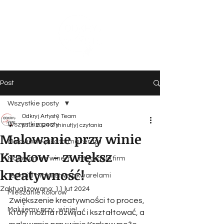
Post
Wszystkie posty
Odkryj Artystę Team
Wszystkie posty
8 lut 2024
2 minut(y) czytania
Malowanie przy winie
Malowanie jako forma terapii
Krakow - zwiększ
Malowanie z winem - integracje firm
kreatywność!
Techniki malarstwa akwarelami
Zaktualizowano:
11 lut 2024
Mieszanie kolorów
Zwiększenie kreatywności to proces, 
Malujemy przy.. winie!
który można rozwijać i kształtować, a 