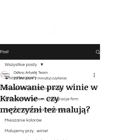
Post
Wszystkie posty
Odkryj Artystę Team
Wszystkie posty
23 sty 2024
1 minut(y) czytania
Malowanie przy winie w
Malowanie jako forma terapii
Krakowie - czy
Malowanie z winem - integracje firm
mężczyźni też malują?
Techniki malarstwa akwarelami
Mieszanie kolorów
Malujemy przy.. winie!