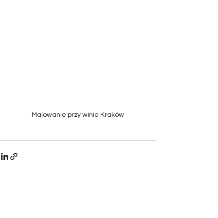
Malowanie przy winie Kraków
Zobacz wszystkie
Ostatnie posty