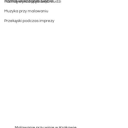
formą wyrażania siebie. 
Poznawanie wyjątkowych ludzi
Muzyka przy malowaniu
Przekąski podczas imprezy
Malowanie przy winie w Krakowie