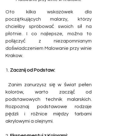
Oto kilka wskazówek dla 
początkujących malarzy, którzy 
chcieliby spróbować swoich sił na 
płótnie. I co najlepsze, można to 
połączyć z niezapomnianym 
doświadczeniem Malowanie przy winie 
Krakow. 
1. 
Zacznij od Podstaw:
 Zanim zanurzysz się w świat pełen 
kolorów, warto zacząć od 
podstawowych technik malarskich. 
Rozpoznaj podstawowe rodzaje 
pędzli i różnice między farbami 
akrylowymi a olejnymi. 
2. 
Eksperymentuj z Kolorami: