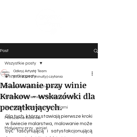
Post
Wszystkie posty
Odkryj Artystę Team
Wszystkie posty
8 lut 2024
2 minut(y) czytania
Malowanie przy winie
Malowanie jako forma terapii
Krakow - wskazówki dla
Malowanie z winem - integracje firm
początkujących.
Techniki malarstwa akwarelami
Dla tych, którzy stawiają pierwsze kroki 
Mieszanie kolorów
w świecie malarstwa, malowanie może 
Malujemy przy.. winie!
być fascynującą i satysfakcjonującą 