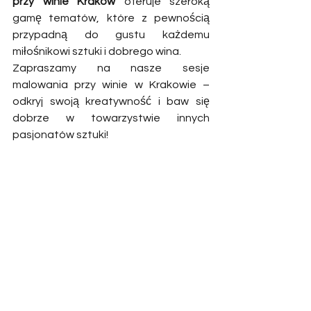
przy winie Kraków
 oferuje szeroką 
gamę tematów, które z pewnością 
przypadną do gustu każdemu 
miłośnikowi sztuki i dobrego wina.
Zapraszamy na nasze sesje 
malowania przy winie w Krakowie – 
odkryj swoją kreatywność i baw się 
dobrze w towarzystwie innych 
pasjonatów sztuki!
Zobacz wszystkie
Ostatnie posty