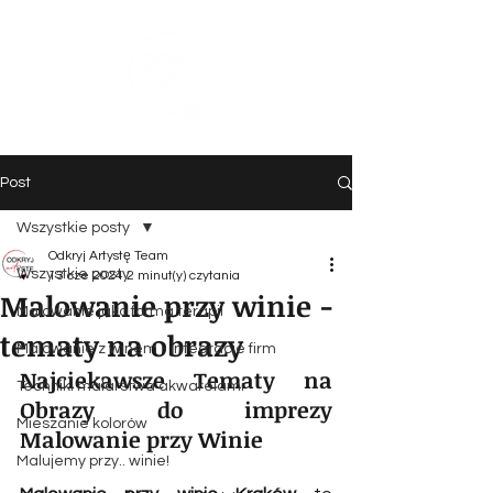
Post
Wszystkie posty
Odkryj Artystę Team
Wszystkie posty
13 cze 2024
2 minut(y) czytania
Malowanie przy winie -
Malowanie jako forma terapii
tematy na obrazy
Malowanie z winem - integracje firm
Najciekawsze Tematy na 
Techniki malarstwa akwarelami
Obrazy do imprezy 
Mieszanie kolorów
Malowanie przy Winie
Malujemy przy.. winie!