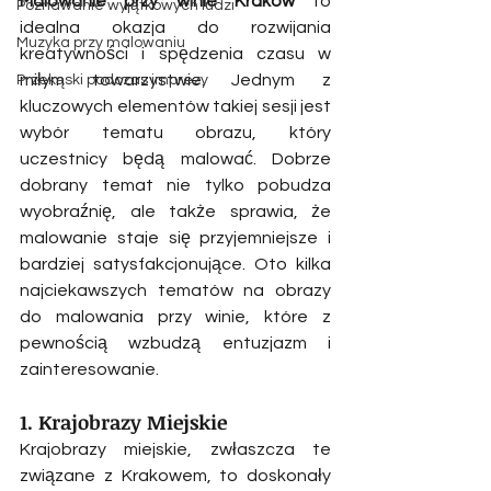
Malowanie przy winie Kraków
 to 
Poznawanie wyjątkowych ludzi
idealna okazja do rozwijania 
Muzyka przy malowaniu
kreatywności i spędzenia czasu w 
miłym towarzystwie. Jednym z 
Przekąski podczas imprezy
kluczowych elementów takiej sesji jest 
wybór tematu obrazu, który 
uczestnicy będą malować. Dobrze 
dobrany temat nie tylko pobudza 
wyobraźnię, ale także sprawia, że 
malowanie staje się przyjemniejsze i 
bardziej satysfakcjonujące. Oto kilka 
najciekawszych tematów na obrazy 
do malowania przy winie, które z 
pewnością wzbudzą entuzjazm i 
zainteresowanie.
1. Krajobrazy Miejskie
Krajobrazy miejskie, zwłaszcza te 
związane z Krakowem, to doskonały 