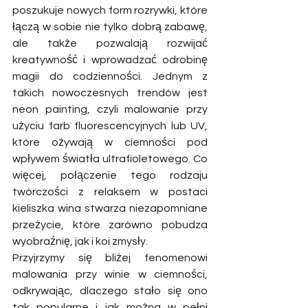
poszukuje nowych form rozrywki, które 
łączą w sobie nie tylko dobrą zabawę, 
ale także pozwalają rozwijać 
kreatywność i wprowadzać odrobinę 
magii do codzienności. Jednym z 
takich nowoczesnych trendów jest 
neon painting, czyli malowanie przy 
użyciu farb fluorescencyjnych lub UV, 
które ożywają w ciemności pod 
wpływem światła ultrafioletowego. Co 
więcej, połączenie tego rodzaju 
twórczości z relaksem w postaci 
kieliszka wina stwarza niezapomniane 
przeżycie, które zarówno pobudza 
wyobraźnię, jak i koi zmysły.
Przyjrzymy się bliżej fenomenowi 
malowania przy winie w ciemności, 
odkrywając, dlaczego stało się ono 
tak popularne i jak można w pełni 