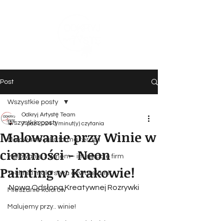
Post
Wszystkie posty
Odkryj Artystę Team
Wszystkie posty
7 paź 2024
3 minut(y) czytania
Malowanie przy Winie w
Malowanie jako forma terapii
ciemności - Neon
Malowanie z winem - integracje firm
Painting w Krakowie!
Techniki malarstwa akwarelami
Nowa Odsłona Kreatywnej Rozrywki
Mieszanie kolorów
Malujemy przy.. winie!