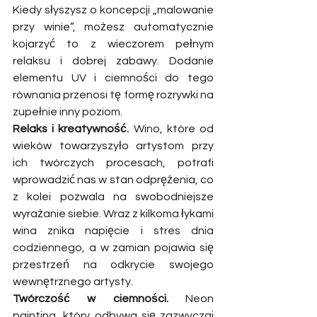
Kiedy słyszysz o koncepcji „malowanie 
przy winie”, możesz automatycznie 
kojarzyć to z wieczorem pełnym 
relaksu i dobrej zabawy. Dodanie 
elementu UV i ciemności do tego 
równania przenosi tę formę rozrywki na 
zupełnie inny poziom.
Relaks i kreatywność.
 Wino, które od 
wieków towarzyszyło artystom przy 
ich twórczych procesach, potrafi 
wprowadzić nas w stan odprężenia, co 
z kolei pozwala na swobodniejsze 
wyrażanie siebie. Wraz z kilkoma łykami 
wina znika napięcie i stres dnia 
codziennego, a w zamian pojawia się 
przestrzeń na odkrycie swojego 
wewnętrznego artysty.
Twórczość w ciemności.
 Neon 
painting, który odbywa się zazwyczaj 