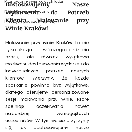
Poznawanie wyjątkowych ludzi
Dostosowujemy Nasze 
Wydarzenia do Potrzeb 
Muzyka przy malowaniu
Klienta. Malowanie przy 
Przekąski podczas imprezy
Winie Kraków!
Malowanie przy winie Kraków
 to nie 
tylko okazja do twórczego spędzenia 
czasu, ale również wyjątkowa 
możliwość dostosowania wydarzeń do 
indywidualnych potrzeb naszych 
klientów. Wierzymy, że każde 
spotkanie powinno być wyjątkowe, 
dlatego oferujemy personalizowane 
sesje malowania przy winie, które 
spełniają oczekiwania nawet 
najbardziej wymagających 
uczestników. W tym wpisie przyjrzymy 
się, jak dostosowujemy nasze 