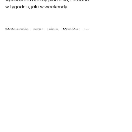
w tygodniu, jak i w weekendy.
Malowanie przy winie Kraków
 to 
wyjątkowa forma spędzania czasu, 
która może być w pełni dostosowana 
do indywidualnych potrzeb i 
oczekiwań klientów. Oferujemy szeroki 
wachlarz możliwości personalizacji, 
aby każda sesja była niepowtarzalna i 
wyjątkowa. Zapraszamy do kontaktu i 
zorganizowania własnej, 
spersonalizowanej sesji malowania 
przy winie, która dostarczy 
niezapomnianych wrażeń i inspiracji!