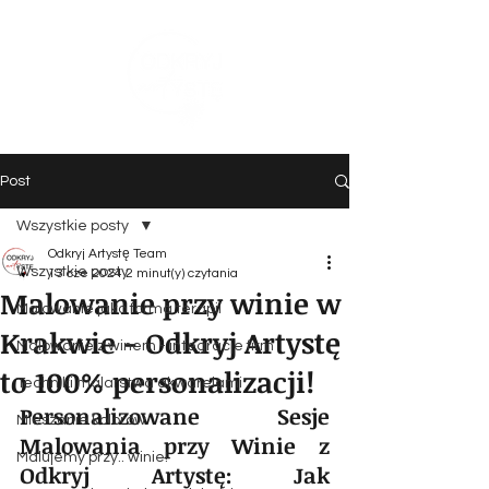
Post
Wszystkie posty
Odkryj Artystę Team
Wszystkie posty
13 cze 2024
2 minut(y) czytania
Malowanie przy winie w
Malowanie jako forma terapii
Krakwie - Odkryj Artystę
Malowanie z winem - integracje firm
to 100% personalizacji!
Techniki malarstwa akwarelami
Personalizowane Sesje 
Mieszanie kolorów
Malowania przy Winie z 
Malujemy przy.. winie!
Odkryj Artystę: Jak 